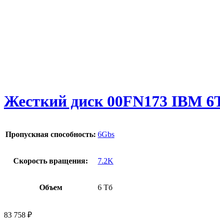
Жесткий диск 00FN173 IBM 6
Пропускная способность:
6Gbs
Скорость вращения:
7.2K
Объем
6 Тб
83 758
₽