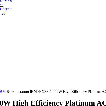
SILVER
Е7
RONZE
-26
IBM
Блок питания IBM 43X3311 550W High Efficiency Platinum A
W High Efficiency Platinum A