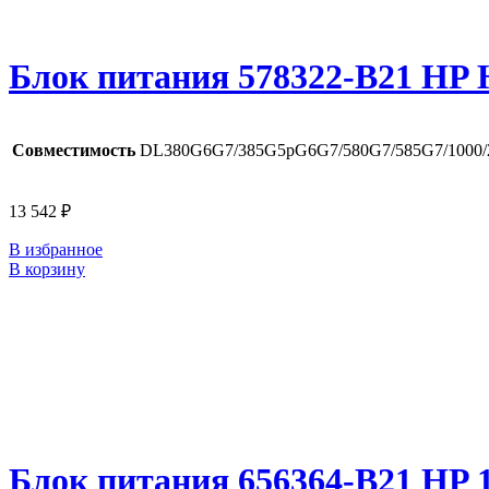
Блок питания 578322-B21 HP 
Совместимость
DL380G6G7/385G5pG6G7/580G7/585G7/1000/2
13 542
₽
В избранное
В корзину
Блок питания 656364-B21 HP 