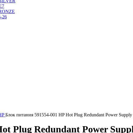
SILVER
Е7
RONZE
-26
HP
Блок питания 591554-001 HP Hot Plug Redundant Power Supply
Hot Plug Redundant Power Supp