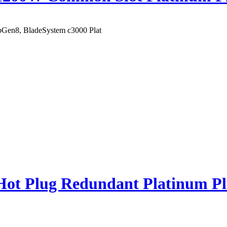
en8, BladeSystem c3000 Plat
ot Plug Redundant Platinum P