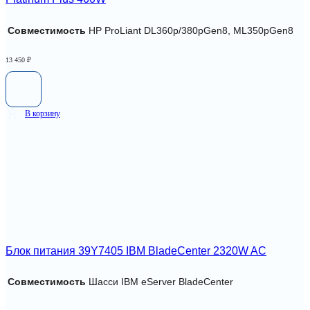
Совместимость
HP ProLiant DL360p/380pGen8, ML350pGen8
13 450
₽
В корзину
Блок питания 39Y7405 IBM BladeCenter 2320W AC
Совместимость
Шасси IBM eServer BladeCenter