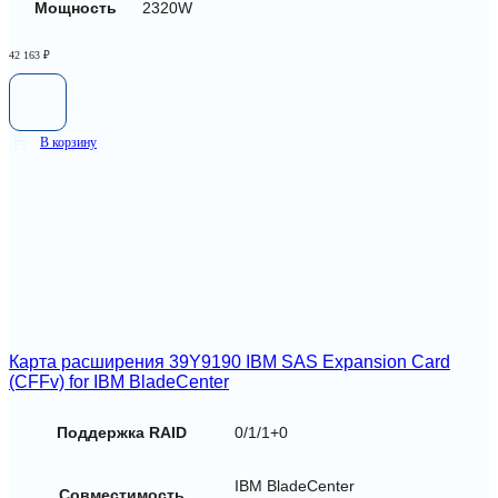
Мощность
2320W
42 163
₽
В корзину
Карта расширения 39Y9190 IBM SAS Expansion Card
(CFFv) for IBM BladeCenter
Поддержка RAID
0/1/1+0
IBM BladeCenter
Совместимость