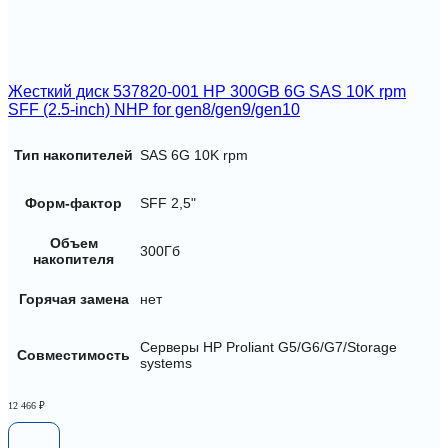
Жесткий диск 537820-001 HP 300GB 6G SAS 10K rpm
SFF (2.5-inch) NHP for gen8/gen9/gen10
Тип накопителей
SAS 6G 10K rpm
Форм-фактор
SFF 2,5"
Объем
300Гб
накопителя
Горячая замена
нет
Серверы HP Proliant G5/G6/G7/Storage
Совместимость
systems
12 466
₽