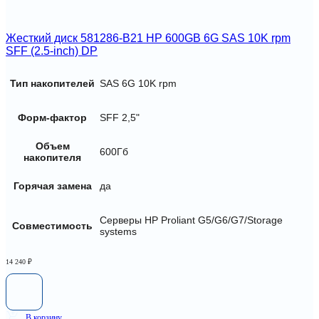
Жесткий диск 581286-B21 HP 600GB 6G SAS 10K rpm
SFF (2.5-inch) DP
Тип накопителей
SAS 6G 10K rpm
Форм-фактор
SFF 2,5"
Объем
600Гб
накопителя
Горячая замена
да
Серверы HP Proliant G5/G6/G7/Storage
Совместимость
systems
14 240
₽
В корзину