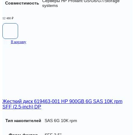
Серверы HP Proliant G5/G6/G7/Storage
Совместимость
systems
12 480
₽
В корзину
Жесткий диск 619463-001 HP 900GB 6G SAS 10K rpm
SFF (2.5-inch) DP
Тип накопителей
SAS 6G 10K rpm
Форм-фактор
SFF 2,5"