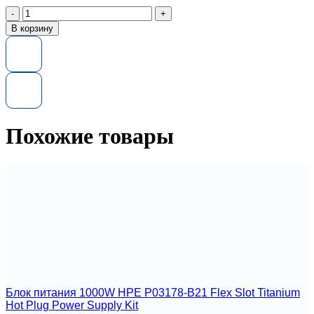
Количество
товара
В корзину
Блок
питания
1000W
HPE
P03160-
201
Flex
Slot
Похожие товары
Titanium
Hot
Plug
Power
Supply
Kit
Блок питания 1000W HPE P03178-B21 Flex Slot Titanium
Hot Plug Power Supply Kit